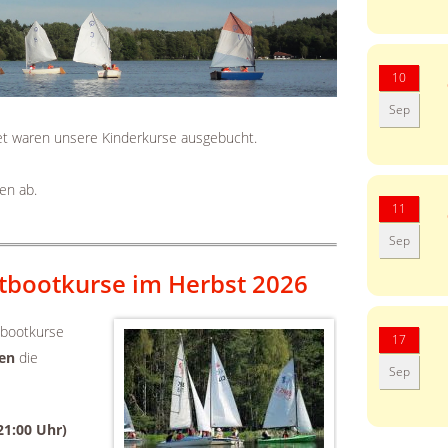
10
Sep
rtet waren unsere Kinderkurse ausgebucht.
en ab.
11
Sep
tbootkurse im Herbst 2026
bootkurse
17
en
die
Sep
21:00 Uhr)