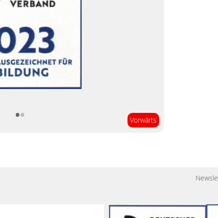
•
•
Vorwärts
Newsle