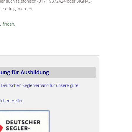
her auch telefonisch (0171 9372424 oder SIGNAL)
de erfragt werden.
u finden.
ung für Ausbildung
 Deutschen Seglerverband für unsere gute
Wir freuen uns üb
Ausbildung der ver
ichen Helfer.
Ein Dank geht an a