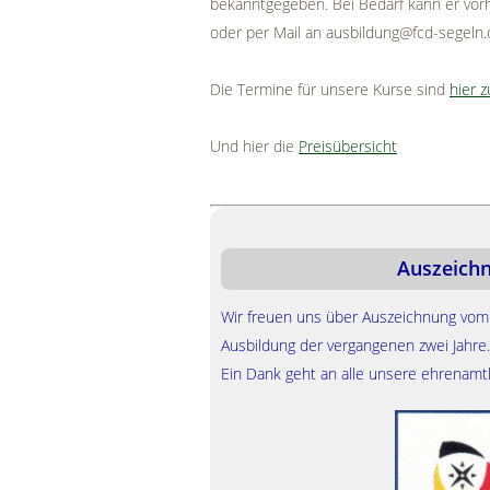
bekanntgegeben. Bei Bedarf kann er vor
oder per Mail an ausbildung@fcd-segeln.
Die Termine für unsere Kurse sind
hier z
Und hier die
Preisübersicht
Auszeichn
Wir freuen uns über Auszeichnung vom
en kommt bei uns nicht zu kurz.
Ausbildung der vergangenen zwei Jahre.
im Sommer, gemeinsame
Ein Dank geht an alle unsere ehrenamtl
en und Vereinsfeste bis hin zum
r sorgen für ein gesundes
n, das ganze Jahr über.
nen über unseren Verein